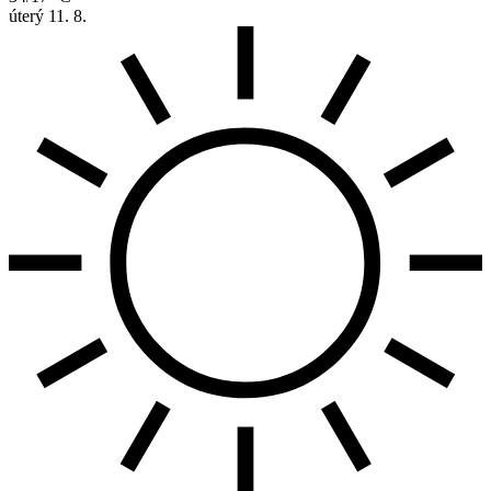
úterý
11. 8.