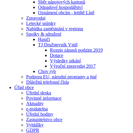
Sběr nápojových kartonů
Odpadové hospodářství
Oznámení obcím - letiště Líně
Zpravodaj
Letecké snímky
Nabídka zaměstnání v regionu
Spolky & sdružení
Hasiči
TJ Družstevník Vstiš
Rozpis zápasů podzim 2019
Dotace
Výsledky utkání
Výroční zpravodaj 2017
Chov ryb
Podpora EU, národní programy a jiné
Důležitá telefonní čísla
Úřad obce
Úřední deska
Povinné informace
Aktuality
e-podatelna
Úřední hodiny
Zastupitelstvo obce
Vyhlášky
GDPR