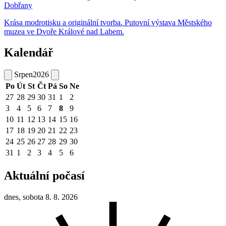
Dobřany
Krása modrotisku a originální tvorba. Putovní výstava Městského
muzea ve Dvoře Králové nad Labem.
Kalendář
Srpen
2026
Po
Út
St
Čt
Pá
So
Ne
27
28
29
30
31
1
2
3
4
5
6
7
8
9
10
11
12
13
14
15
16
17
18
19
20
21
22
23
24
25
26
27
28
29
30
31
1
2
3
4
5
6
Aktuální počasí
dnes, sobota 8. 8. 2026