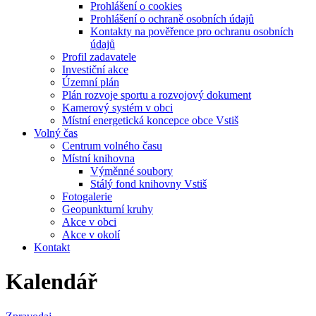
Prohlášení o cookies
Prohlášení o ochraně osobních údajů
Kontakty na pověřence pro ochranu osobních
údajů
Profil zadavatele
Investiční akce
Územní plán
Plán rozvoje sportu a rozvojový dokument
Kamerový systém v obci
Místní energetická koncepce obce Vstiš
Volný čas
Centrum volného času
Místní knihovna
Výměnné soubory
Stálý fond knihovny Vstiš
Fotogalerie
Geopunkturní kruhy
Akce v obci
Akce v okolí
Kontakt
Kalendář