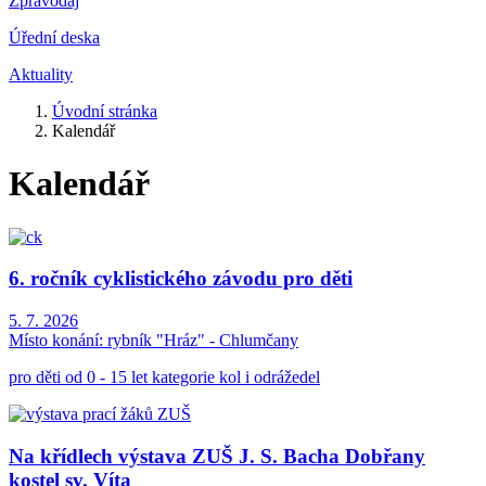
Zpravodaj
Úřední deska
Aktuality
Úvodní stránka
Kalendář
Kalendář
6. ročník cyklistického závodu pro děti
5. 7. 2026
Místo konání:
rybník "Hráz" - Chlumčany
pro děti od 0 - 15 let kategorie kol i odrážedel
Na křídlech výstava ZUŠ J. S. Bacha Dobřany
kostel sv. Víta