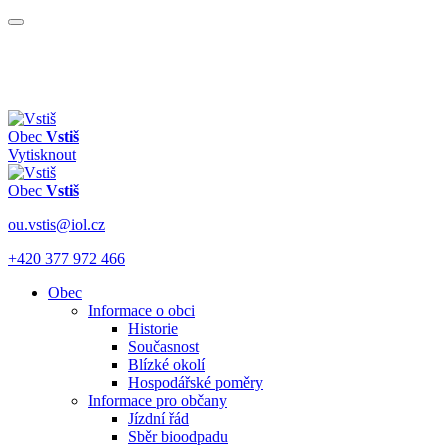
Obec
Vstiš
Vytisknout
Obec
Vstiš
ou.vstis@iol.cz
+420 377 972 466
Obec
Informace o obci
Historie
Současnost
Blízké okolí
Hospodářské poměry
Informace pro občany
Jízdní řád
Sběr bioodpadu