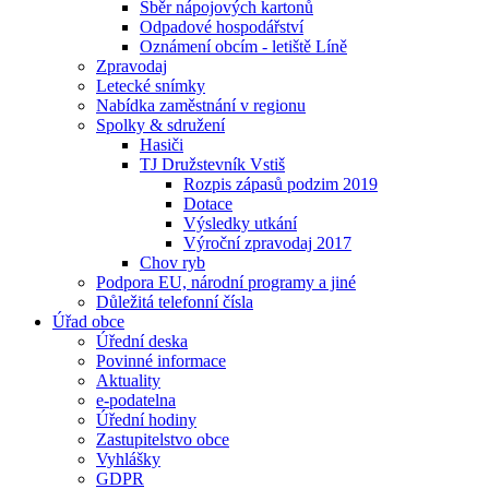
Sběr nápojových kartonů
Odpadové hospodářství
Oznámení obcím - letiště Líně
Zpravodaj
Letecké snímky
Nabídka zaměstnání v regionu
Spolky & sdružení
Hasiči
TJ Družstevník Vstiš
Rozpis zápasů podzim 2019
Dotace
Výsledky utkání
Výroční zpravodaj 2017
Chov ryb
Podpora EU, národní programy a jiné
Důležitá telefonní čísla
Úřad obce
Úřední deska
Povinné informace
Aktuality
e-podatelna
Úřední hodiny
Zastupitelstvo obce
Vyhlášky
GDPR