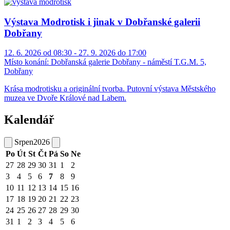
Výstava Modrotisk i jinak v Dobřanské galerii
Dobřany
12. 6. 2026 od 08:30 - 27. 9. 2026 do 17:00
Místo konání:
Dobřanská galerie Dobřany - náměstí T.G.M. 5,
Dobřany
Krása modrotisku a originální tvorba. Putovní výstava Městského
muzea ve Dvoře Králové nad Labem.
Kalendář
Srpen
2026
Po
Út
St
Čt
Pá
So
Ne
27
28
29
30
31
1
2
3
4
5
6
7
8
9
10
11
12
13
14
15
16
17
18
19
20
21
22
23
24
25
26
27
28
29
30
31
1
2
3
4
5
6