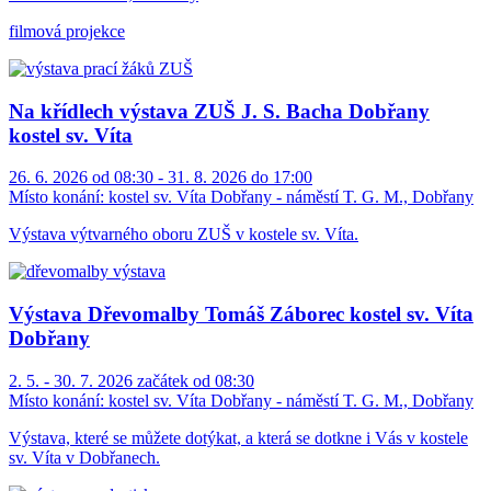
filmová projekce
Na křídlech výstava ZUŠ J. S. Bacha Dobřany
kostel sv. Víta
26. 6. 2026 od 08:30 - 31. 8. 2026 do 17:00
Místo konání:
kostel sv. Víta Dobřany - náměstí T. G. M., Dobřany
Výstava výtvarného oboru ZUŠ v kostele sv. Víta.
Výstava Dřevomalby Tomáš Záborec kostel sv. Víta
Dobřany
2. 5. - 30. 7. 2026 začátek od 08:30
Místo konání:
kostel sv. Víta Dobřany - náměstí T. G. M., Dobřany
Výstava, které se můžete dotýkat, a která se dotkne i Vás v kostele
sv. Víta v Dobřanech.