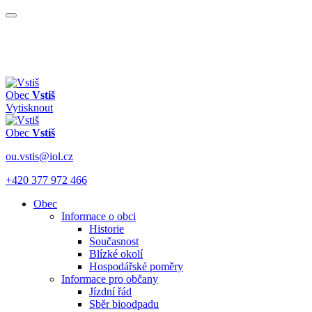
Obec
Vstiš
Vytisknout
Obec
Vstiš
ou.vstis@iol.cz
+420 377 972 466
Obec
Informace o obci
Historie
Současnost
Blízké okolí
Hospodářské poměry
Informace pro občany
Jízdní řád
Sběr bioodpadu