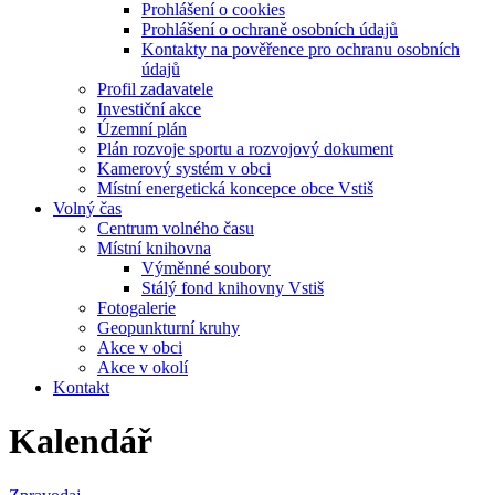
Prohlášení o cookies
Prohlášení o ochraně osobních údajů
Kontakty na pověřence pro ochranu osobních
údajů
Profil zadavatele
Investiční akce
Územní plán
Plán rozvoje sportu a rozvojový dokument
Kamerový systém v obci
Místní energetická koncepce obce Vstiš
Volný čas
Centrum volného času
Místní knihovna
Výměnné soubory
Stálý fond knihovny Vstiš
Fotogalerie
Geopunkturní kruhy
Akce v obci
Akce v okolí
Kontakt
Kalendář