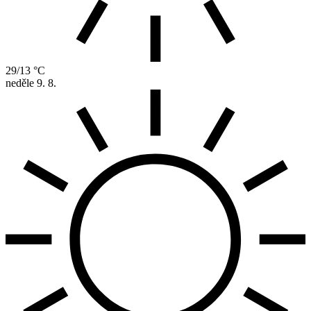
29/13 °C
neděle
9. 8.