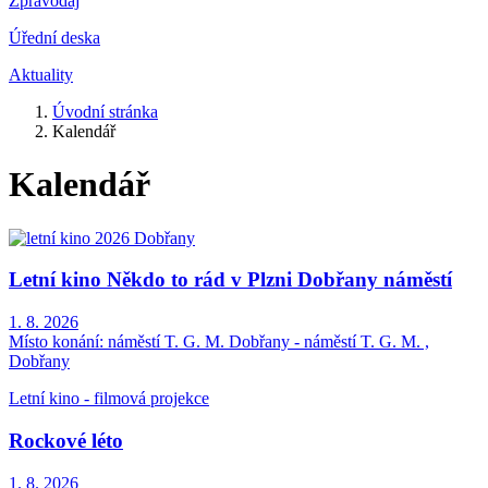
Zpravodaj
Úřední deska
Aktuality
Úvodní stránka
Kalendář
Kalendář
Letní kino Někdo to rád v Plzni Dobřany náměstí
1. 8. 2026
Místo konání:
náměstí T. G. M. Dobřany - náměstí T. G. M. ,
Dobřany
Letní kino - filmová projekce
Rockové léto
1. 8. 2026