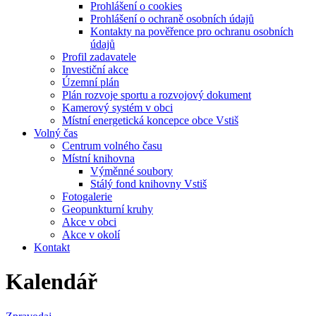
Prohlášení o cookies
Prohlášení o ochraně osobních údajů
Kontakty na pověřence pro ochranu osobních
údajů
Profil zadavatele
Investiční akce
Územní plán
Plán rozvoje sportu a rozvojový dokument
Kamerový systém v obci
Místní energetická koncepce obce Vstiš
Volný čas
Centrum volného času
Místní knihovna
Výměnné soubory
Stálý fond knihovny Vstiš
Fotogalerie
Geopunkturní kruhy
Akce v obci
Akce v okolí
Kontakt
Kalendář