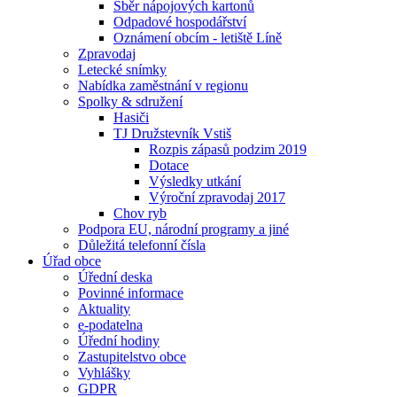
Sběr nápojových kartonů
Odpadové hospodářství
Oznámení obcím - letiště Líně
Zpravodaj
Letecké snímky
Nabídka zaměstnání v regionu
Spolky & sdružení
Hasiči
TJ Družstevník Vstiš
Rozpis zápasů podzim 2019
Dotace
Výsledky utkání
Výroční zpravodaj 2017
Chov ryb
Podpora EU, národní programy a jiné
Důležitá telefonní čísla
Úřad obce
Úřední deska
Povinné informace
Aktuality
e-podatelna
Úřední hodiny
Zastupitelstvo obce
Vyhlášky
GDPR