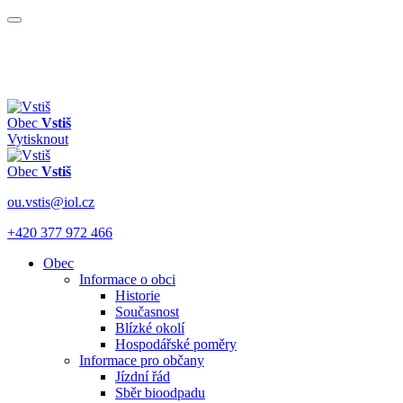
Obec
Vstiš
Vytisknout
Obec
Vstiš
ou.vstis@iol.cz
+420 377 972 466
Obec
Informace o obci
Historie
Současnost
Blízké okolí
Hospodářské poměry
Informace pro občany
Jízdní řád
Sběr bioodpadu