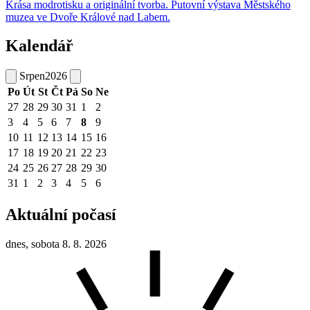
Krása modrotisku a originální tvorba. Putovní výstava Městského
muzea ve Dvoře Králové nad Labem.
Kalendář
Srpen
2026
Po
Út
St
Čt
Pá
So
Ne
27
28
29
30
31
1
2
3
4
5
6
7
8
9
10
11
12
13
14
15
16
17
18
19
20
21
22
23
24
25
26
27
28
29
30
31
1
2
3
4
5
6
Aktuální počasí
dnes, sobota 8. 8. 2026