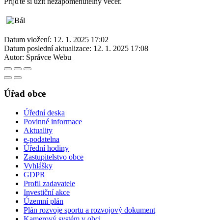
Přijďte si užít nezapomenutelný večer.
Datum vložení:
12. 1. 2025 17:02
Datum poslední aktualizace:
12. 1. 2025 17:08
Autor:
Správce Webu
Úřad obce
Úřední deska
Povinné informace
Aktuality
e-podatelna
Úřední hodiny
Zastupitelstvo obce
Vyhlášky
GDPR
Profil zadavatele
Investiční akce
Územní plán
Plán rozvoje sportu a rozvojový dokument
Kamerový systém v obci