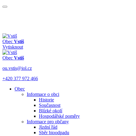
Obec
Vstiš
Vytisknout
Obec
Vstiš
ou.vstis@iol.cz
+420 377 972 466
Obec
Informace o obci
Historie
Současnost
Blízké okolí
Hospodářské poměry
Informace pro občany
Jízdní řád
Sběr bioodpadu