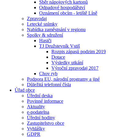
Sběr nápojových kartonů
Odpadové hospodářství
Oznámení obcím - letiště Líně
Zpravodaj
Letecké snímky
Nabídka zaměstnání v regionu
Spolky & sdružení
Hasiči
TJ Družstevník Vstiš
Rozpis zápasů podzim 2019
Dotace
Výsledky utkání
Výroční zpravodaj 2017
Chov ryb
Podpora EU, národní programy a jiné
Důležitá telefonní čísla
Úřad obce
Úřední deska
Povinné informace
Aktuality
e-podatelna
Úřední hodiny
Zastupitelstvo obce
Vyhlášky
GDPR