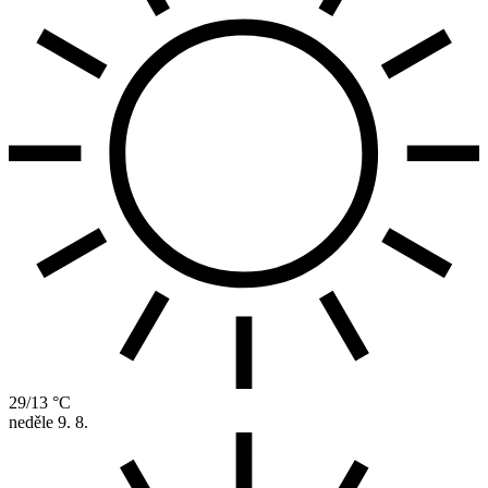
29/13 °C
neděle
9. 8.