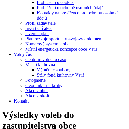
Prohlášení o cookies
Prohlášení o ochraně osobních údajů
Kontakty na pověřence pro ochranu osobních
údajů
Profil zadavatele
Investiční akce
Územní plán
Plán rozvoje sportu a rozvojový dokument
Kamerový systém v obci
Místní energetická koncepce obce Vstiš
Volný čas
Centrum volného času
Místní knihovna
Výměnné soubory
Stálý fond knihovny Vstiš
Fotogalerie
Geopunkturní kruhy
Akce v obci
Akce v okolí
Kontakt
Výsledky voleb do
zastupitelstva obce