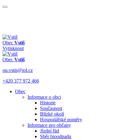
Obec
Vstiš
Vytisknout
Obec
Vstiš
ou.vstis@iol.cz
+420 377 972 466
Obec
Informace o obci
Historie
Současnost
Blízké okolí
Hospodářské poměry
Informace pro občany
Jízdní řád
Sběr bioodpadu