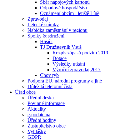
Sběr nápojových kartonů
Odpadové hospodářství
Oznámení obcím - letiště Líně
Zpravodaj
Letecké snímky
Nabídka zaměstnání v regionu
Spolky & sdružení
Hasiči
TJ Družstevník Vstiš
Rozpis zápasů podzim 2019
Dotace
Výsledky utkání
Výroční zpravodaj 2017
Chov ryb
Podpora EU, národní programy a jiné
Důležitá telefonní čísla
Úřad obce
Úřední deska
Povinné informace
Aktuality
e-podatelna
Úřední hodiny
Zastupitelstvo obce
Vyhlášky
GDPR