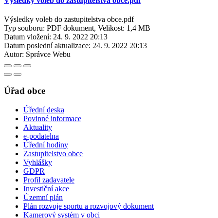
Výsledky voleb do zastupitelstva obce.pdf
Výsledky voleb do zastupitelstva obce.pdf
Typ souboru: PDF dokument, Velikost: 1,4 MB
Datum vložení:
24. 9. 2022 20:13
Datum poslední aktualizace:
24. 9. 2022 20:13
Autor:
Správce Webu
Úřad obce
Úřední deska
Povinné informace
Aktuality
e-podatelna
Úřední hodiny
Zastupitelstvo obce
Vyhlášky
GDPR
Profil zadavatele
Investiční akce
Územní plán
Plán rozvoje sportu a rozvojový dokument
Kamerový systém v obci