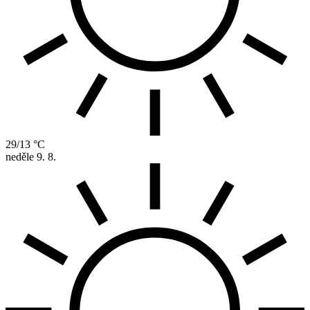
29/13 °C
neděle
9. 8.