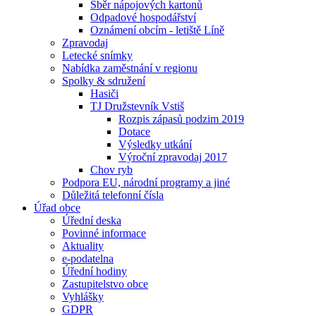
Sběr nápojových kartonů
Odpadové hospodářství
Oznámení obcím - letiště Líně
Zpravodaj
Letecké snímky
Nabídka zaměstnání v regionu
Spolky & sdružení
Hasiči
TJ Družstevník Vstiš
Rozpis zápasů podzim 2019
Dotace
Výsledky utkání
Výroční zpravodaj 2017
Chov ryb
Podpora EU, národní programy a jiné
Důležitá telefonní čísla
Úřad obce
Úřední deska
Povinné informace
Aktuality
e-podatelna
Úřední hodiny
Zastupitelstvo obce
Vyhlášky
GDPR