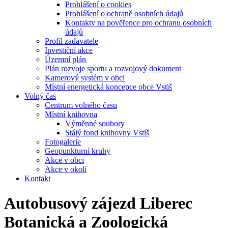
Prohlášení o cookies
Prohlášení o ochraně osobních údajů
Kontakty na pověřence pro ochranu osobních
údajů
Profil zadavatele
Investiční akce
Územní plán
Plán rozvoje sportu a rozvojový dokument
Kamerový systém v obci
Místní energetická koncepce obce Vstiš
Volný čas
Centrum volného času
Místní knihovna
Výměnné soubory
Stálý fond knihovny Vstiš
Fotogalerie
Geopunkturní kruhy
Akce v obci
Akce v okolí
Kontakt
Autobusový zájezd Liberec
Botanická a Zoologická