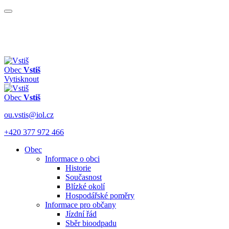
Obec
Vstiš
Vytisknout
Obec
Vstiš
ou.vstis@iol.cz
+420 377 972 466
Obec
Informace o obci
Historie
Současnost
Blízké okolí
Hospodářské poměry
Informace pro občany
Jízdní řád
Sběr bioodpadu