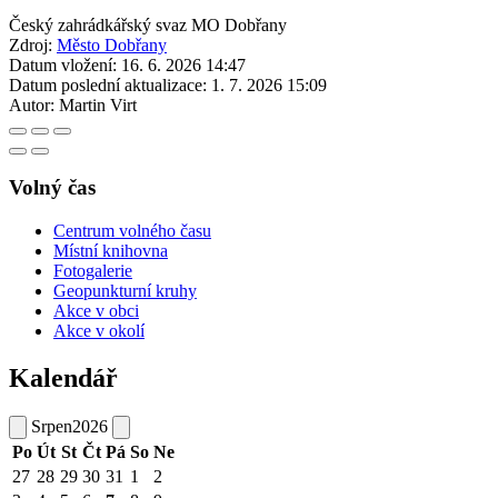
Český zahrádkářský svaz MO Dobřany
Zdroj:
Město Dobřany
Datum vložení:
16. 6. 2026 14:47
Datum poslední aktualizace:
1. 7. 2026 15:09
Autor:
Martin Virt
Volný čas
Centrum volného času
Místní knihovna
Fotogalerie
Geopunkturní kruhy
Akce v obci
Akce v okolí
Kalendář
Srpen
2026
Po
Út
St
Čt
Pá
So
Ne
27
28
29
30
31
1
2