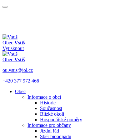
Obec
Vstiš
Vytisknout
Obec
Vstiš
ou.vstis@iol.cz
+420 377 972 466
Obec
Informace o obci
Historie
Současnost
Blízké okolí
Hospodářské poměry
Informace pro občany
Jízdní řád
Sběr bioodpadu