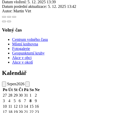
Datum vložení:
5. 12. 2025 13:39
Datum poslední aktualizace:
5. 12. 2025 13:42
Autor:
Martin Virt
Volný čas
Centrum volného času
Místní knihovna
Fotogalerie
Geopunkturní kruhy
Akce v obci
Akce v okolí
Kalendář
Srpen
2026
Po
Út
St
Čt
Pá
So
Ne
27
28
29
30
31
1
2
3
4
5
6
7
8
9
10
11
12
13
14
15
16
17
18
19
20
21
22
23