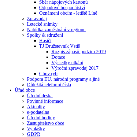
Sběr nápojových kartonů
Odpadové hospodářství
Oznámení obcím - letiště Líně
Zpravodaj
Letecké snímky
Nabídka zaměstnání v regionu
Spolky & sdružení
Hasiči
TJ Družstevník Vstiš
Rozpis zápasů podzim 2019
Dotace
Výsledky utkání
Výroční zpravodaj 2017
Chov ryb
Podpora EU, národní programy a jiné
Důležitá telefonní čísla
Úřad obce
Úřední deska
Povinné informace
Aktuality
e-podatelna
Úřední hodiny
Zastupitelstvo obce
Vyhlášky
GDPR