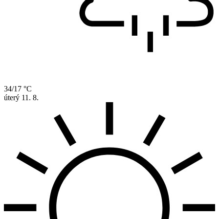
34/17 °C
úterý
11. 8.