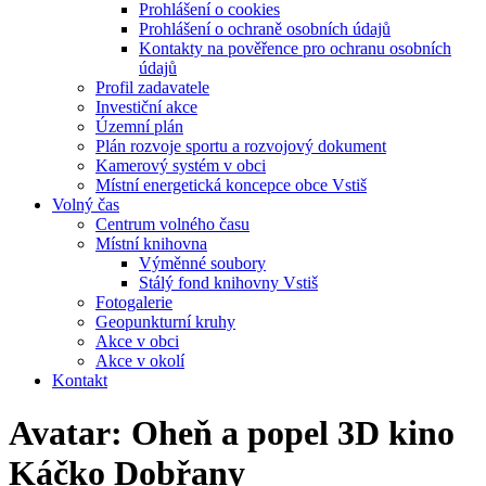
Prohlášení o cookies
Prohlášení o ochraně osobních údajů
Kontakty na pověřence pro ochranu osobních
údajů
Profil zadavatele
Investiční akce
Územní plán
Plán rozvoje sportu a rozvojový dokument
Kamerový systém v obci
Místní energetická koncepce obce Vstiš
Volný čas
Centrum volného času
Místní knihovna
Výměnné soubory
Stálý fond knihovny Vstiš
Fotogalerie
Geopunkturní kruhy
Akce v obci
Akce v okolí
Kontakt
Avatar: Oheň a popel 3D kino
Káčko Dobřany