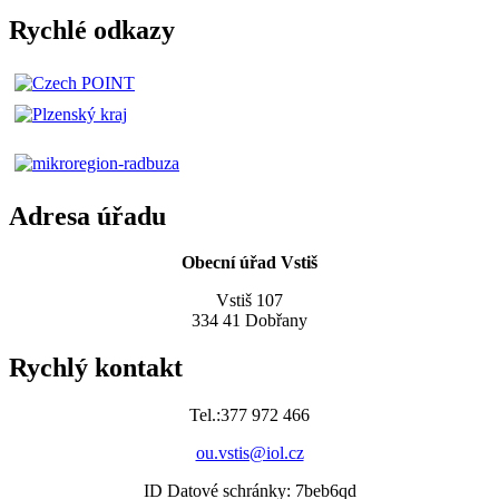
Rychlé odkazy
Adresa úřadu
Obecní úřad Vstiš
Vstiš 107
334 41 Dobřany
Rychlý kontakt
Tel.:377 972 466
ou.vstis@iol.cz
ID Datové schránky: 7beb6qd