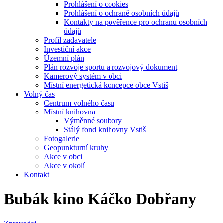
Prohlášení o cookies
Prohlášení o ochraně osobních údajů
Kontakty na pověřence pro ochranu osobních
údajů
Profil zadavatele
Investiční akce
Územní plán
Plán rozvoje sportu a rozvojový dokument
Kamerový systém v obci
Místní energetická koncepce obce Vstiš
Volný čas
Centrum volného času
Místní knihovna
Výměnné soubory
Stálý fond knihovny Vstiš
Fotogalerie
Geopunkturní kruhy
Akce v obci
Akce v okolí
Kontakt
Bubák kino Káčko Dobřany