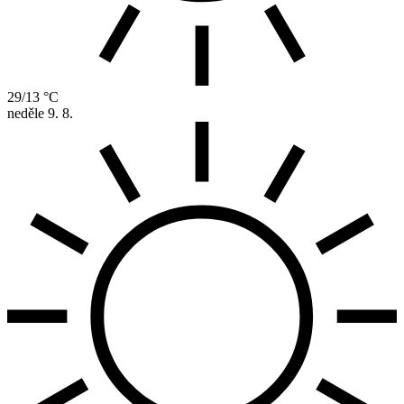
29/13 °C
neděle
9. 8.