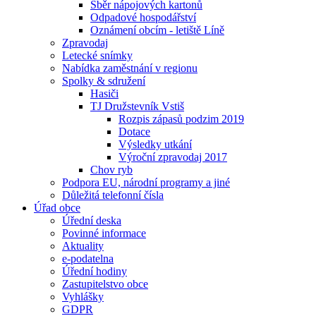
Sběr nápojových kartonů
Odpadové hospodářství
Oznámení obcím - letiště Líně
Zpravodaj
Letecké snímky
Nabídka zaměstnání v regionu
Spolky & sdružení
Hasiči
TJ Družstevník Vstiš
Rozpis zápasů podzim 2019
Dotace
Výsledky utkání
Výroční zpravodaj 2017
Chov ryb
Podpora EU, národní programy a jiné
Důležitá telefonní čísla
Úřad obce
Úřední deska
Povinné informace
Aktuality
e-podatelna
Úřední hodiny
Zastupitelstvo obce
Vyhlášky
GDPR