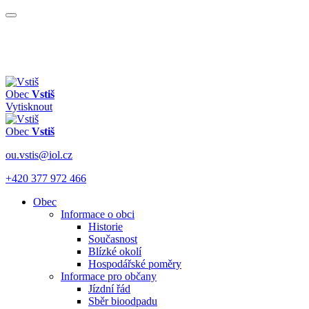
Obec
Vstiš
Vytisknout
Obec
Vstiš
ou.vstis@iol.cz
+420 377 972 466
Obec
Informace o obci
Historie
Současnost
Blízké okolí
Hospodářské poměry
Informace pro občany
Jízdní řád
Sběr bioodpadu