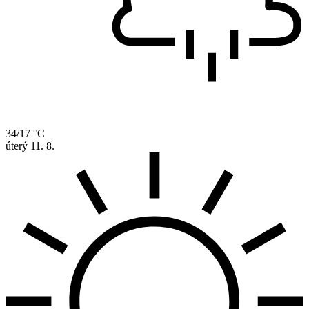
34/17 °C
úterý
11. 8.