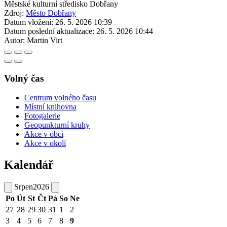
Městské kulturní středisko Dobřany
Zdroj:
Město Dobřany
Datum vložení:
26. 5. 2026 10:39
Datum poslední aktualizace:
26. 5. 2026 10:44
Autor:
Martin Virt
Volný čas
Centrum volného času
Místní knihovna
Fotogalerie
Geopunkturní kruhy
Akce v obci
Akce v okolí
Kalendář
Srpen
2026
Po
Út
St
Čt
Pá
So
Ne
27
28
29
30
31
1
2
3
4
5
6
7
8
9