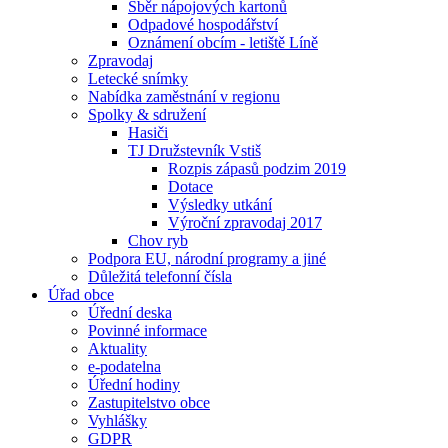
Sběr nápojových kartonů
Odpadové hospodářství
Oznámení obcím - letiště Líně
Zpravodaj
Letecké snímky
Nabídka zaměstnání v regionu
Spolky & sdružení
Hasiči
TJ Družstevník Vstiš
Rozpis zápasů podzim 2019
Dotace
Výsledky utkání
Výroční zpravodaj 2017
Chov ryb
Podpora EU, národní programy a jiné
Důležitá telefonní čísla
Úřad obce
Úřední deska
Povinné informace
Aktuality
e-podatelna
Úřední hodiny
Zastupitelstvo obce
Vyhlášky
GDPR