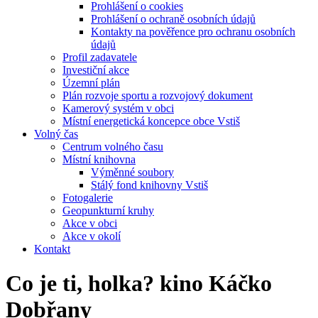
Prohlášení o cookies
Prohlášení o ochraně osobních údajů
Kontakty na pověřence pro ochranu osobních
údajů
Profil zadavatele
Investiční akce
Územní plán
Plán rozvoje sportu a rozvojový dokument
Kamerový systém v obci
Místní energetická koncepce obce Vstiš
Volný čas
Centrum volného času
Místní knihovna
Výměnné soubory
Stálý fond knihovny Vstiš
Fotogalerie
Geopunkturní kruhy
Akce v obci
Akce v okolí
Kontakt
Co je ti, holka? kino Káčko
Dobřany