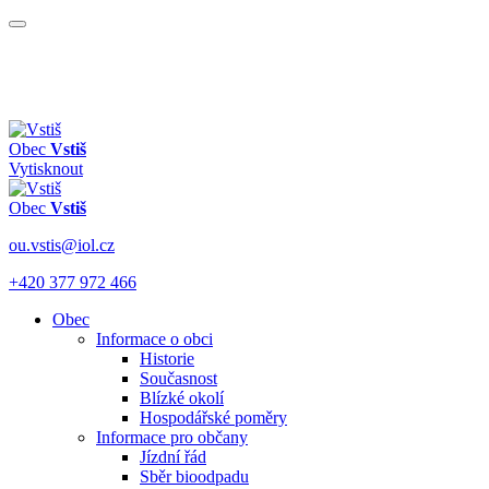
Obec
Vstiš
Vytisknout
Obec
Vstiš
ou.vstis@iol.cz
+420 377 972 466
Obec
Informace o obci
Historie
Současnost
Blízké okolí
Hospodářské poměry
Informace pro občany
Jízdní řád
Sběr bioodpadu