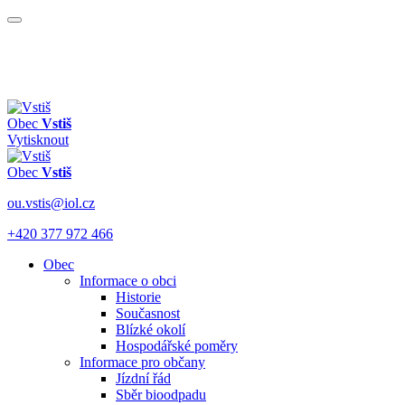
Obec
Vstiš
Vytisknout
Obec
Vstiš
ou.vstis@iol.cz
+420 377 972 466
Obec
Informace o obci
Historie
Současnost
Blízké okolí
Hospodářské poměry
Informace pro občany
Jízdní řád
Sběr bioodpadu