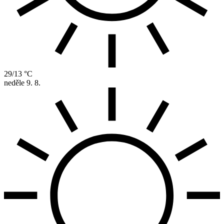
29/13 °C
neděle
9. 8.