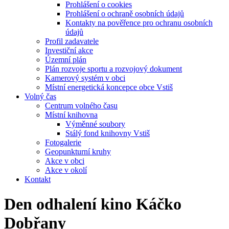
Prohlášení o cookies
Prohlášení o ochraně osobních údajů
Kontakty na pověřence pro ochranu osobních
údajů
Profil zadavatele
Investiční akce
Územní plán
Plán rozvoje sportu a rozvojový dokument
Kamerový systém v obci
Místní energetická koncepce obce Vstiš
Volný čas
Centrum volného času
Místní knihovna
Výměnné soubory
Stálý fond knihovny Vstiš
Fotogalerie
Geopunkturní kruhy
Akce v obci
Akce v okolí
Kontakt
Den odhalení kino Káčko
Dobřany