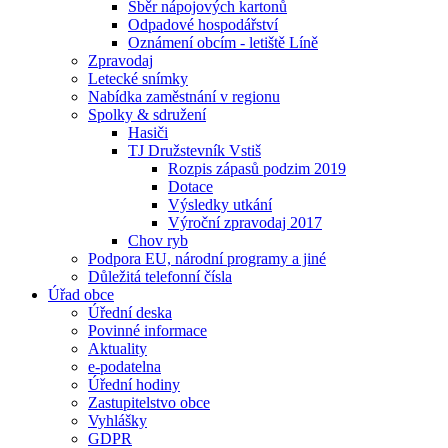
Sběr nápojových kartonů
Odpadové hospodářství
Oznámení obcím - letiště Líně
Zpravodaj
Letecké snímky
Nabídka zaměstnání v regionu
Spolky & sdružení
Hasiči
TJ Družstevník Vstiš
Rozpis zápasů podzim 2019
Dotace
Výsledky utkání
Výroční zpravodaj 2017
Chov ryb
Podpora EU, národní programy a jiné
Důležitá telefonní čísla
Úřad obce
Úřední deska
Povinné informace
Aktuality
e-podatelna
Úřední hodiny
Zastupitelstvo obce
Vyhlášky
GDPR