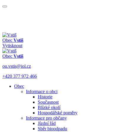
Obec
Vstiš
Vytisknout
Obec
Vstiš
ou.vstis@iol.cz
+420 377 972 466
Obec
Informace o obci
Historie
Současnost
Blízké okolí
Hospodářské poměry
Informace pro občany
Jízdní řád
Sběr bioodpadu