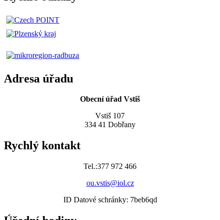
Adresa úřadu
Obecní úřad Vstiš
Vstiš 107
334 41 Dobřany
Rychlý kontakt
Tel.:377 972 466
ou.vstis@iol.cz
ID Datové schránky: 7beb6qd