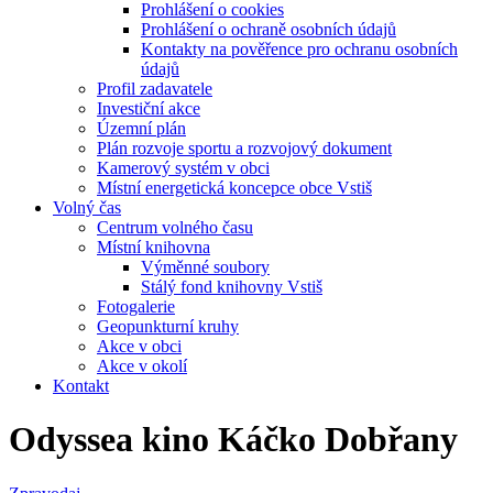
Prohlášení o cookies
Prohlášení o ochraně osobních údajů
Kontakty na pověřence pro ochranu osobních
údajů
Profil zadavatele
Investiční akce
Územní plán
Plán rozvoje sportu a rozvojový dokument
Kamerový systém v obci
Místní energetická koncepce obce Vstiš
Volný čas
Centrum volného času
Místní knihovna
Výměnné soubory
Stálý fond knihovny Vstiš
Fotogalerie
Geopunkturní kruhy
Akce v obci
Akce v okolí
Kontakt
Odyssea kino Káčko Dobřany