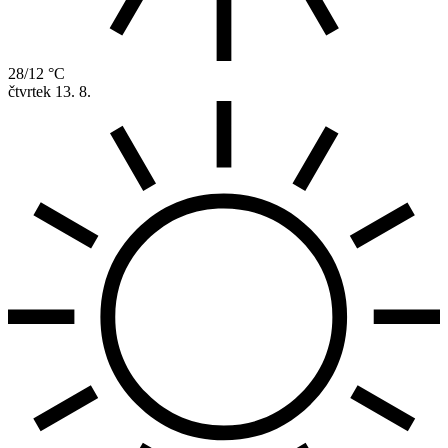
28/12 °C
čtvrtek
13. 8.