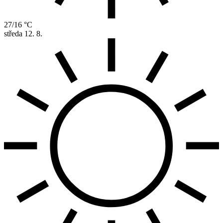
27/16 °C
středa
12. 8.