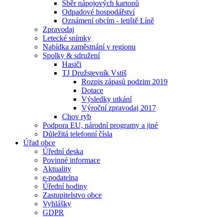
Sběr nápojových kartonů
Odpadové hospodářství
Oznámení obcím - letiště Líně
Zpravodaj
Letecké snímky
Nabídka zaměstnání v regionu
Spolky & sdružení
Hasiči
TJ Družstevník Vstiš
Rozpis zápasů podzim 2019
Dotace
Výsledky utkání
Výroční zpravodaj 2017
Chov ryb
Podpora EU, národní programy a jiné
Důležitá telefonní čísla
Úřad obce
Úřední deska
Povinné informace
Aktuality
e-podatelna
Úřední hodiny
Zastupitelstvo obce
Vyhlášky
GDPR