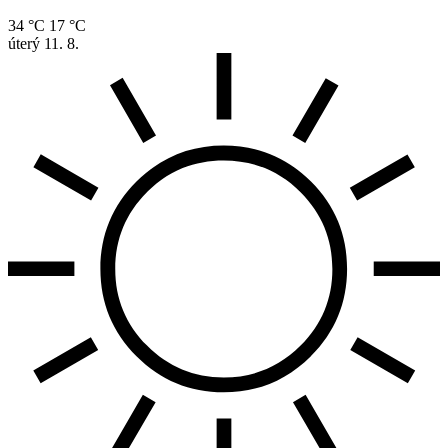
34 °C
17 °C
úterý
11. 8.