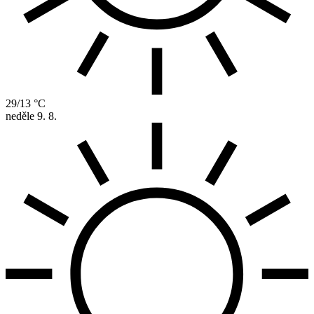
29/13 °C
neděle
9. 8.