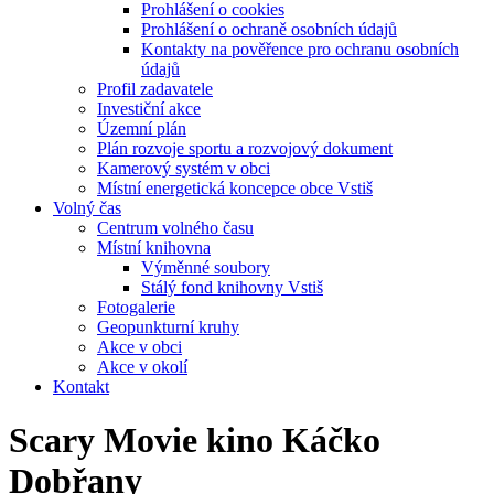
Prohlášení o cookies
Prohlášení o ochraně osobních údajů
Kontakty na pověřence pro ochranu osobních
údajů
Profil zadavatele
Investiční akce
Územní plán
Plán rozvoje sportu a rozvojový dokument
Kamerový systém v obci
Místní energetická koncepce obce Vstiš
Volný čas
Centrum volného času
Místní knihovna
Výměnné soubory
Stálý fond knihovny Vstiš
Fotogalerie
Geopunkturní kruhy
Akce v obci
Akce v okolí
Kontakt
Scary Movie kino Káčko
Dobřany