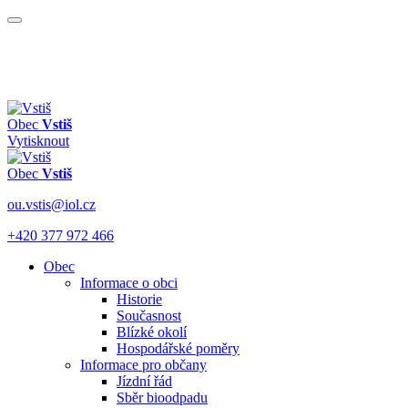
Obec
Vstiš
Vytisknout
Obec
Vstiš
ou.vstis@iol.cz
+420 377 972 466
Obec
Informace o obci
Historie
Současnost
Blízké okolí
Hospodářské poměry
Informace pro občany
Jízdní řád
Sběr bioodpadu