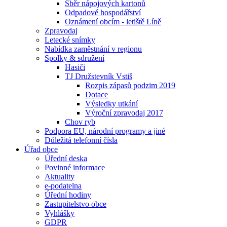
Sběr nápojových kartonů
Odpadové hospodářství
Oznámení obcím - letiště Líně
Zpravodaj
Letecké snímky
Nabídka zaměstnání v regionu
Spolky & sdružení
Hasiči
TJ Družstevník Vstiš
Rozpis zápasů podzim 2019
Dotace
Výsledky utkání
Výroční zpravodaj 2017
Chov ryb
Podpora EU, národní programy a jiné
Důležitá telefonní čísla
Úřad obce
Úřední deska
Povinné informace
Aktuality
e-podatelna
Úřední hodiny
Zastupitelstvo obce
Vyhlášky
GDPR