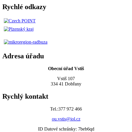
Rychlé odkazy
Adresa úřadu
Obecní úřad Vstiš
Vstiš 107
334 41 Dobřany
Rychlý kontakt
Tel.:377 972 466
ou.vstis@iol.cz
ID Datové schránky: 7beb6qd