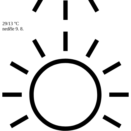
29/13 °C
neděle
9. 8.