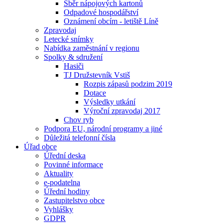
Sběr nápojových kartonů
Odpadové hospodářství
Oznámení obcím - letiště Líně
Zpravodaj
Letecké snímky
Nabídka zaměstnání v regionu
Spolky & sdružení
Hasiči
TJ Družstevník Vstiš
Rozpis zápasů podzim 2019
Dotace
Výsledky utkání
Výroční zpravodaj 2017
Chov ryb
Podpora EU, národní programy a jiné
Důležitá telefonní čísla
Úřad obce
Úřední deska
Povinné informace
Aktuality
e-podatelna
Úřední hodiny
Zastupitelstvo obce
Vyhlášky
GDPR