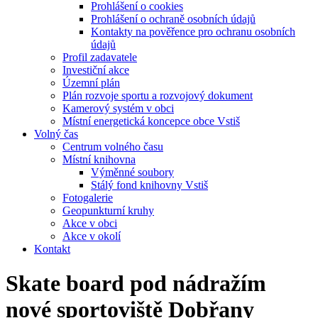
Prohlášení o cookies
Prohlášení o ochraně osobních údajů
Kontakty na pověřence pro ochranu osobních
údajů
Profil zadavatele
Investiční akce
Územní plán
Plán rozvoje sportu a rozvojový dokument
Kamerový systém v obci
Místní energetická koncepce obce Vstiš
Volný čas
Centrum volného času
Místní knihovna
Výměnné soubory
Stálý fond knihovny Vstiš
Fotogalerie
Geopunkturní kruhy
Akce v obci
Akce v okolí
Kontakt
Skate board pod nádražím
nové sportoviště Dobřany