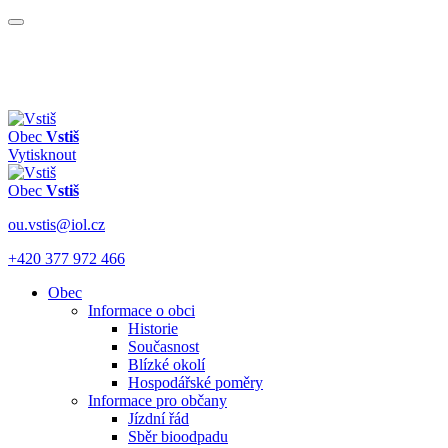
Obec
Vstiš
Vytisknout
Obec
Vstiš
ou.vstis@iol.cz
+420 377 972 466
Obec
Informace o obci
Historie
Současnost
Blízké okolí
Hospodářské poměry
Informace pro občany
Jízdní řád
Sběr bioodpadu