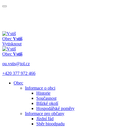
Obec
Vstiš
Vytisknout
Obec
Vstiš
ou.vstis@iol.cz
+420 377 972 466
Obec
Informace o obci
Historie
Současnost
Blízké okolí
Hospodářské poměry
Informace pro občany
Jízdní řád
Sběr bioodpadu