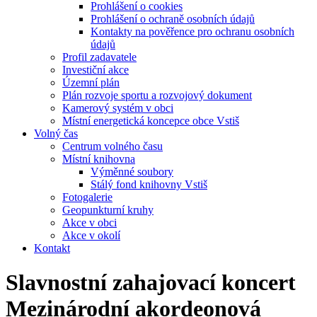
Prohlášení o cookies
Prohlášení o ochraně osobních údajů
Kontakty na pověřence pro ochranu osobních
údajů
Profil zadavatele
Investiční akce
Územní plán
Plán rozvoje sportu a rozvojový dokument
Kamerový systém v obci
Místní energetická koncepce obce Vstiš
Volný čas
Centrum volného času
Místní knihovna
Výměnné soubory
Stálý fond knihovny Vstiš
Fotogalerie
Geopunkturní kruhy
Akce v obci
Akce v okolí
Kontakt
Slavnostní zahajovací koncert
Mezinárodní akordeonová