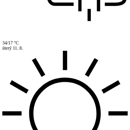
34/17 °C
úterý
11. 8.