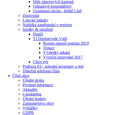
Sběr nápojových kartonů
Odpadové hospodářství
Oznámení obcím - letiště Líně
Zpravodaj
Letecké snímky
Nabídka zaměstnání v regionu
Spolky & sdružení
Hasiči
TJ Družstevník Vstiš
Rozpis zápasů podzim 2019
Dotace
Výsledky utkání
Výroční zpravodaj 2017
Chov ryb
Podpora EU, národní programy a jiné
Důležitá telefonní čísla
Úřad obce
Úřední deska
Povinné informace
Aktuality
e-podatelna
Úřední hodiny
Zastupitelstvo obce
Vyhlášky
GDPR