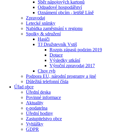
Sběr nápojových kartonů
Odpadové hospodářství
Oznámení obcím - letiště Líně
Zpravodaj
Letecké snímky
Nabídka zaměstnání v regionu
Spolky & sdružení
Hasiči
TJ Družstevník Vstiš
Rozpis zápasů podzim 2019
Dotace
Výsledky utkání
Výroční zpravodaj 2017
Chov ryb
Podpora EU, národní programy a jiné
Důležitá telefonní čísla
Úřad obce
Úřední deska
Povinné informace
Aktuality
e-podatelna
Úřední hodiny
Zastupitelstvo obce
Vyhlášky
GDPR