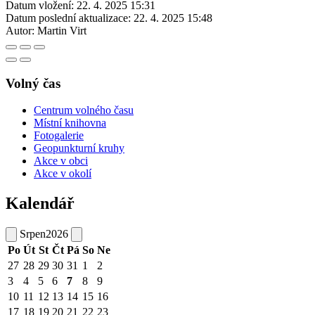
Datum vložení:
22. 4. 2025 15:31
Datum poslední aktualizace:
22. 4. 2025 15:48
Autor:
Martin Virt
Volný čas
Centrum volného času
Místní knihovna
Fotogalerie
Geopunkturní kruhy
Akce v obci
Akce v okolí
Kalendář
Srpen
2026
Po
Út
St
Čt
Pá
So
Ne
27
28
29
30
31
1
2
3
4
5
6
7
8
9
10
11
12
13
14
15
16
17
18
19
20
21
22
23