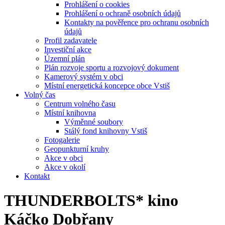
Prohlášení o cookies
Prohlášení o ochraně osobních údajů
Kontakty na pověřence pro ochranu osobních
údajů
Profil zadavatele
Investiční akce
Územní plán
Plán rozvoje sportu a rozvojový dokument
Kamerový systém v obci
Místní energetická koncepce obce Vstiš
Volný čas
Centrum volného času
Místní knihovna
Výměnné soubory
Stálý fond knihovny Vstiš
Fotogalerie
Geopunkturní kruhy
Akce v obci
Akce v okolí
Kontakt
THUNDERBOLTS* kino
Káčko Dobřany