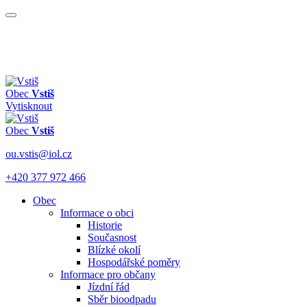
Obec
Vstiš
Vytisknout
Obec
Vstiš
ou.vstis@iol.cz
+420 377 972 466
Obec
Informace o obci
Historie
Současnost
Blízké okolí
Hospodářské poměry
Informace pro občany
Jízdní řád
Sběr bioodpadu