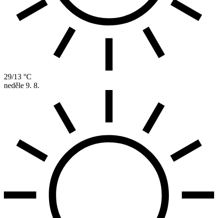
29/13 °C
neděle
9. 8.