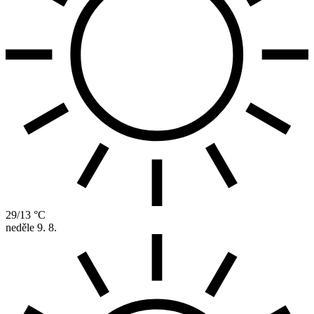
29/13 °C
neděle
9. 8.