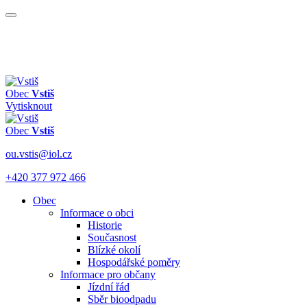
Obec
Vstiš
Vytisknout
Obec
Vstiš
ou.vstis@iol.cz
+420 377 972 466
Obec
Informace o obci
Historie
Současnost
Blízké okolí
Hospodářské poměry
Informace pro občany
Jízdní řád
Sběr bioodpadu