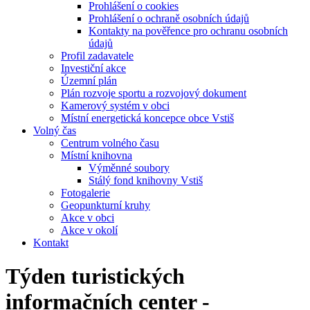
Prohlášení o cookies
Prohlášení o ochraně osobních údajů
Kontakty na pověřence pro ochranu osobních
údajů
Profil zadavatele
Investiční akce
Územní plán
Plán rozvoje sportu a rozvojový dokument
Kamerový systém v obci
Místní energetická koncepce obce Vstiš
Volný čas
Centrum volného času
Místní knihovna
Výměnné soubory
Stálý fond knihovny Vstiš
Fotogalerie
Geopunkturní kruhy
Akce v obci
Akce v okolí
Kontakt
Týden turistických
informačních center -