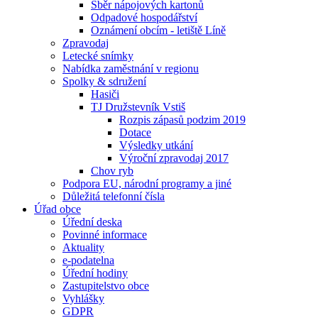
Sběr nápojových kartonů
Odpadové hospodářství
Oznámení obcím - letiště Líně
Zpravodaj
Letecké snímky
Nabídka zaměstnání v regionu
Spolky & sdružení
Hasiči
TJ Družstevník Vstiš
Rozpis zápasů podzim 2019
Dotace
Výsledky utkání
Výroční zpravodaj 2017
Chov ryb
Podpora EU, národní programy a jiné
Důležitá telefonní čísla
Úřad obce
Úřední deska
Povinné informace
Aktuality
e-podatelna
Úřední hodiny
Zastupitelstvo obce
Vyhlášky
GDPR