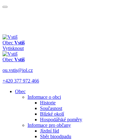
Obec
Vstiš
Vytisknout
Obec
Vstiš
ou.vstis@iol.cz
+420 377 972 466
Obec
Informace o obci
Historie
Současnost
Blízké okolí
Hospodářské poměry
Informace pro občany
Jízdní řád
Sběr bioodpadu