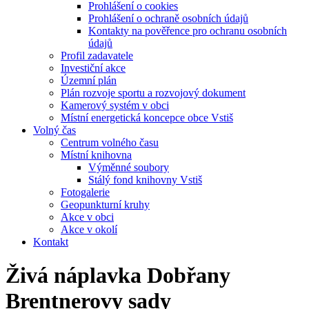
Prohlášení o cookies
Prohlášení o ochraně osobních údajů
Kontakty na pověřence pro ochranu osobních
údajů
Profil zadavatele
Investiční akce
Územní plán
Plán rozvoje sportu a rozvojový dokument
Kamerový systém v obci
Místní energetická koncepce obce Vstiš
Volný čas
Centrum volného času
Místní knihovna
Výměnné soubory
Stálý fond knihovny Vstiš
Fotogalerie
Geopunkturní kruhy
Akce v obci
Akce v okolí
Kontakt
Živá náplavka Dobřany
Brentnerovy sady