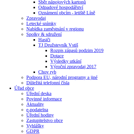
Sběr nápojových kartonů
Odpadové hospodářství
Oznámení obcím - letiště Líně
Zpravodaj
Letecké snímky
Nabídka zaměstnání v regionu
Spolky & sdružení
Hasiči
TJ Družstevník Vstiš
Rozpis zápasů podzim 2019
Dotace
Výsledky utkání
Výroční zpravodaj 2017
Chov ryb
Podpora EU, národní programy a jiné
Důležitá telefonní čísla
Úřad obce
Úřední deska
Povinné informace
Aktuality
e-podatelna
Úřední hodiny
Zastupitelstvo obce
Vyhlášky
GDPR