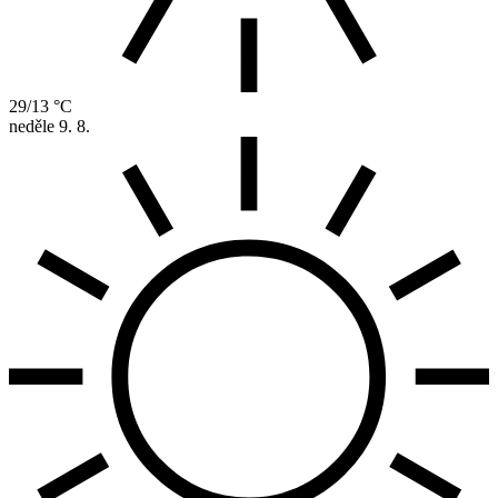
29/13 °C
neděle
9. 8.