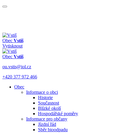
Obec
Vstiš
Vytisknout
Obec
Vstiš
ou.vstis@iol.cz
+420 377 972 466
Obec
Informace o obci
Historie
Současnost
Blízké okolí
Hospodářské poměry
Informace pro občany
Jízdní řád
Sběr bioodpadu