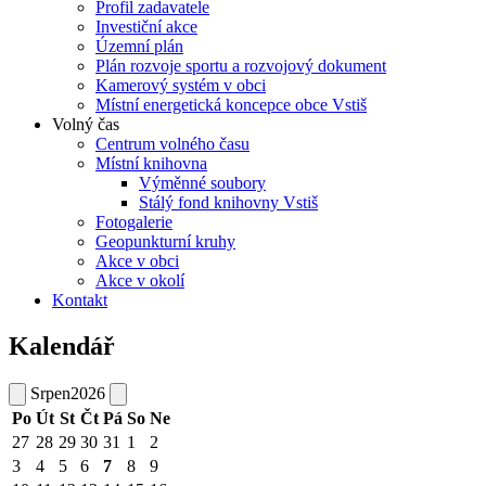
Profil zadavatele
Investiční akce
Územní plán
Plán rozvoje sportu a rozvojový dokument
Kamerový systém v obci
Místní energetická koncepce obce Vstiš
Volný čas
Centrum volného času
Místní knihovna
Výměnné soubory
Stálý fond knihovny Vstiš
Fotogalerie
Geopunkturní kruhy
Akce v obci
Akce v okolí
Kontakt
Kalendář
Srpen
2026
Po
Út
St
Čt
Pá
So
Ne
27
28
29
30
31
1
2
3
4
5
6
7
8
9