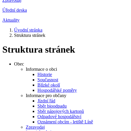
Zpravodaj
Úřední deska
Aktuality
Úvodní stránka
Struktura stránek
Struktura stránek
Obec
Informace o obci
Historie
Současnost
Blízké okolí
Hospodářské poměry
Informace pro občany
Jízdní řád
Sběr bioodpadu
Sběr nápojových kartonů
Odpadové hospodářství
Oznámení obcím - letiště Líně
Zpravodaj