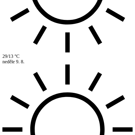
29/13 °C
neděle
9. 8.