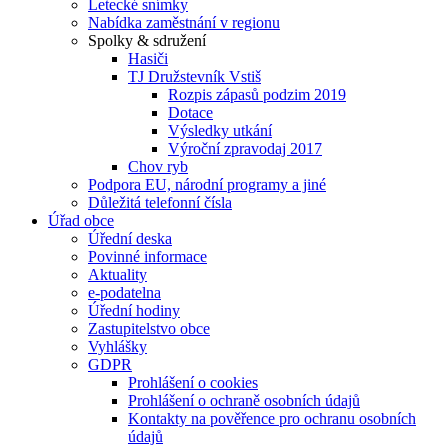
Letecké snímky
Nabídka zaměstnání v regionu
Spolky & sdružení
Hasiči
TJ Družstevník Vstiš
Rozpis zápasů podzim 2019
Dotace
Výsledky utkání
Výroční zpravodaj 2017
Chov ryb
Podpora EU, národní programy a jiné
Důležitá telefonní čísla
Úřad obce
Úřední deska
Povinné informace
Aktuality
e-podatelna
Úřední hodiny
Zastupitelstvo obce
Vyhlášky
GDPR
Prohlášení o cookies
Prohlášení o ochraně osobních údajů
Kontakty na pověřence pro ochranu osobních
údajů