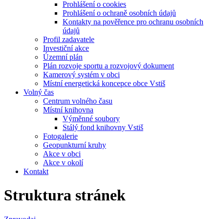
Prohlášení o cookies
Prohlášení o ochraně osobních údajů
Kontakty na pověřence pro ochranu osobních
údajů
Profil zadavatele
Investiční akce
Územní plán
Plán rozvoje sportu a rozvojový dokument
Kamerový systém v obci
Místní energetická koncepce obce Vstiš
Volný čas
Centrum volného času
Místní knihovna
Výměnné soubory
Stálý fond knihovny Vstiš
Fotogalerie
Geopunkturní kruhy
Akce v obci
Akce v okolí
Kontakt
Struktura stránek