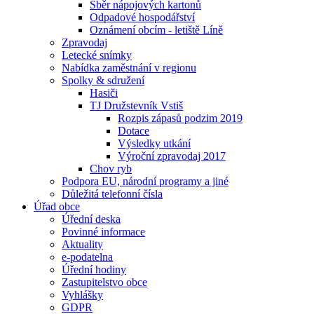
Sběr nápojových kartonů
Odpadové hospodářství
Oznámení obcím - letiště Líně
Zpravodaj
Letecké snímky
Nabídka zaměstnání v regionu
Spolky & sdružení
Hasiči
TJ Družstevník Vstiš
Rozpis zápasů podzim 2019
Dotace
Výsledky utkání
Výroční zpravodaj 2017
Chov ryb
Podpora EU, národní programy a jiné
Důležitá telefonní čísla
Úřad obce
Úřední deska
Povinné informace
Aktuality
e-podatelna
Úřední hodiny
Zastupitelstvo obce
Vyhlášky
GDPR