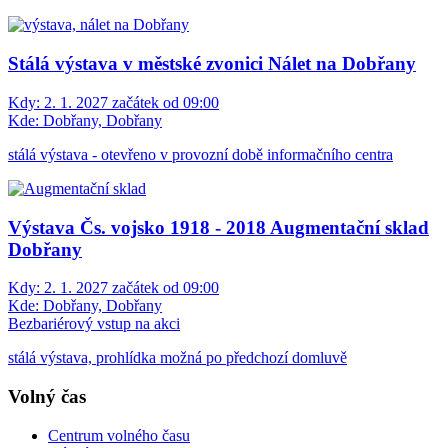
Stálá výstava v městské zvonici Nálet na Dobřany
Kdy:
2. 1. 2027 začátek od 09:00
Kde:
Dobřany, Dobřany
stálá výstava - otevřeno v provozní době informačního centra
Výstava Čs. vojsko 1918 - 2018 Augmentační sklad
Dobřany
Kdy:
2. 1. 2027 začátek od 09:00
Kde:
Dobřany, Dobřany
Bezbariérový vstup na akci
stálá výstava, prohlídka možná po předchozí domluvě
Volný čas
Centrum volného času