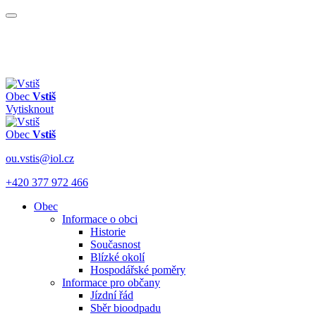
Obec
Vstiš
Vytisknout
Obec
Vstiš
ou.vstis@iol.cz
+420 377 972 466
Obec
Informace o obci
Historie
Současnost
Blízké okolí
Hospodářské poměry
Informace pro občany
Jízdní řád
Sběr bioodpadu