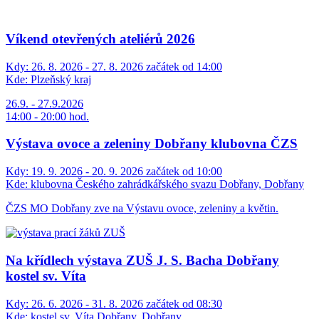
Víkend otevřených ateliérů 2026
Kdy:
26. 8. 2026 - 27. 8. 2026 začátek od 14:00
Kde:
Plzeňský kraj
26.9. - 27.9.2026
14:00 - 20:00 hod.
Výstava ovoce a zeleniny Dobřany klubovna ČZS
Kdy:
19. 9. 2026 - 20. 9. 2026 začátek od 10:00
Kde:
klubovna Českého zahrádkářského svazu Dobřany, Dobřany
ČZS MO Dobřany zve na Výstavu ovoce, zeleniny a květin.
Na křídlech výstava ZUŠ J. S. Bacha Dobřany
kostel sv. Víta
Kdy:
26. 6. 2026 - 31. 8. 2026 začátek od 08:30
Kde:
kostel sv. Víta Dobřany, Dobřany