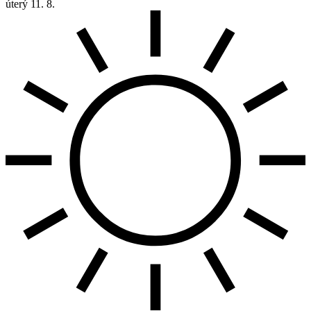
úterý
11. 8.