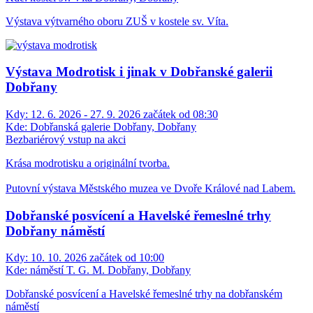
Výstava výtvarného oboru ZUŠ v kostele sv. Víta.
Výstava Modrotisk i jinak v Dobřanské galerii
Dobřany
Kdy:
12. 6. 2026 - 27. 9. 2026 začátek od 08:30
Kde:
Dobřanská galerie Dobřany, Dobřany
Bezbariérový vstup na akci
Krása modrotisku a originální tvorba.
Putovní výstava Městského muzea ve Dvoře Králové nad Labem.
Dobřanské posvícení a Havelské řemeslné trhy
Dobřany náměstí
Kdy:
10. 10. 2026 začátek od 10:00
Kde:
náměstí T. G. M. Dobřany, Dobřany
Dobřanské posvícení a Havelské řemeslné trhy na dobřanském
náměstí