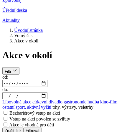
Zpravodaj
Úřední deska
Aktuality
Úvodní stránka
Volný čas
Akce v okolí
Akce v okolí
Filtr
od:
do:
Libovolná akce
církevní
divadlo
gastronomie
hudba
kino-film
ostatní
sport, aktivní vyžití
trhy, výstavy, veletrhy
Bezbariérový vstup na akci
Vstup na akci povolen se zvířaty
Akce je vhodná pro děti
Zrušit filtr
Filtrovat