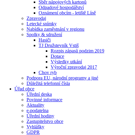
Sběr nápojových kartonů
Odpadové hospodářství
Oznámení obcím - letiště Líně
Zpravodaj
Letecké snímky
Nabídka zaměstnání v regionu
Spolky & sdružení
Hasiči
TJ Družstevník Vstiš
Rozpis zápasů podzim 2019
Dotace
Výsledky utkání
Výroční zpravodaj 2017
Chov ryb
Podpora EU, národní programy a jiné
Důležitá telefonní čísla
Úřad obce
Úřední deska
Povinné informace
Aktuality
e-podatelna
Úřední hodiny
Zastupitelstvo obce
Vyhlášky
GDPR