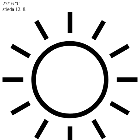
27/16 °C
středa
12. 8.