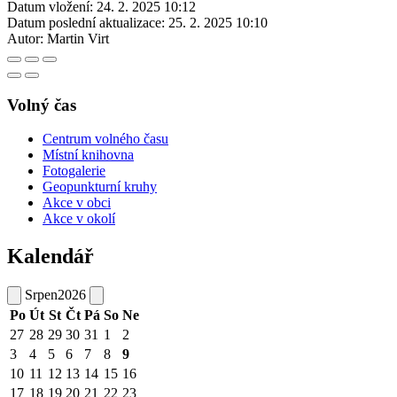
Datum vložení:
24. 2. 2025 10:12
Datum poslední aktualizace:
25. 2. 2025 10:10
Autor:
Martin Virt
Volný čas
Centrum volného času
Místní knihovna
Fotogalerie
Geopunkturní kruhy
Akce v obci
Akce v okolí
Kalendář
Srpen
2026
Po
Út
St
Čt
Pá
So
Ne
27
28
29
30
31
1
2
3
4
5
6
7
8
9
10
11
12
13
14
15
16
17
18
19
20
21
22
23