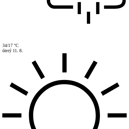
34/17 °C
úterý
11. 8.