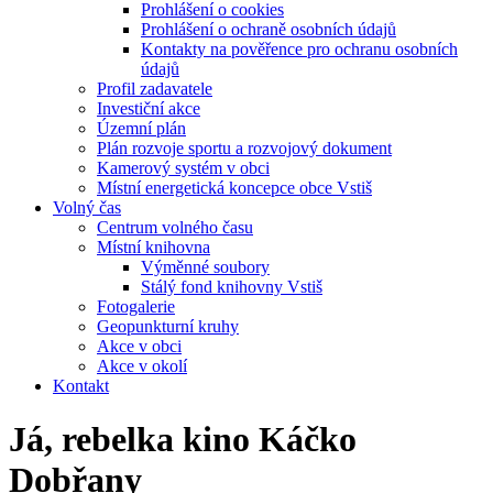
Prohlášení o cookies
Prohlášení o ochraně osobních údajů
Kontakty na pověřence pro ochranu osobních
údajů
Profil zadavatele
Investiční akce
Územní plán
Plán rozvoje sportu a rozvojový dokument
Kamerový systém v obci
Místní energetická koncepce obce Vstiš
Volný čas
Centrum volného času
Místní knihovna
Výměnné soubory
Stálý fond knihovny Vstiš
Fotogalerie
Geopunkturní kruhy
Akce v obci
Akce v okolí
Kontakt
Já, rebelka kino Káčko
Dobřany