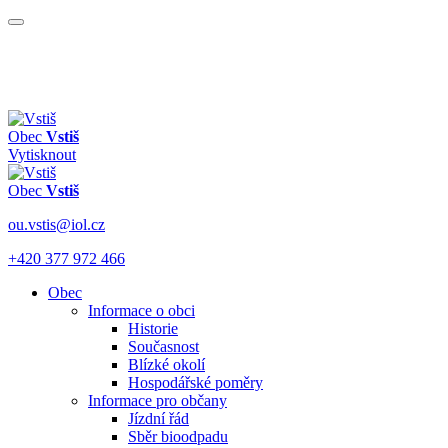
Obec
Vstiš
Vytisknout
Obec
Vstiš
ou.vstis@iol.cz
+420 377 972 466
Obec
Informace o obci
Historie
Současnost
Blízké okolí
Hospodářské poměry
Informace pro občany
Jízdní řád
Sběr bioodpadu