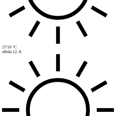
27/16 °C
středa
12. 8.