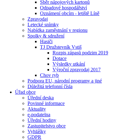
Sběr nápojových kartonů
Odpadové hospodářství
Oznámení obcím - letiště Líně
Zpravodaj
Letecké snímky
Nabídka zaměstnání v regionu
Spolky & sdružení
Hasiči
TJ Družstevník Vstiš
Rozpis zápasů podzim 2019
Dotace
Výsledky utkání
Výroční zpravodaj 2017
Chov ryb
Podpora EU, národní programy a jiné
Důležitá telefonní čísla
Úřad obce
Úřední deska
Povinné informace
Aktuality
e-podatelna
Úřední hodiny
Zastupitelstvo obce
Vyhlášky
GDPR