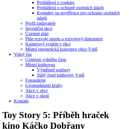
Prohlášení o cookies
Prohlášení o ochraně osobních údajů
Kontakty na pověřence pro ochranu osobních
údajů
Profil zadavatele
Investiční akce
Územní plán
Plán rozvoje sportu a rozvojový dokument
Kamerový systém v obci
Místní energetická koncepce obce Vstiš
Volný čas
Centrum volného času
Místní knihovna
Výměnné soubory
Stálý fond knihovny Vstiš
Fotogalerie
Geopunkturní kruhy
Akce v obci
Akce v okolí
Kontakt
Toy Story 5: Příběh hraček
kino Káčko Dobřany