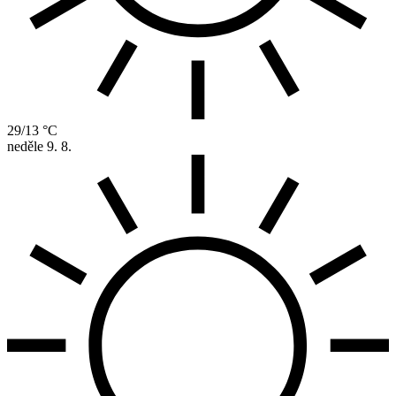
29/13 °C
neděle
9. 8.