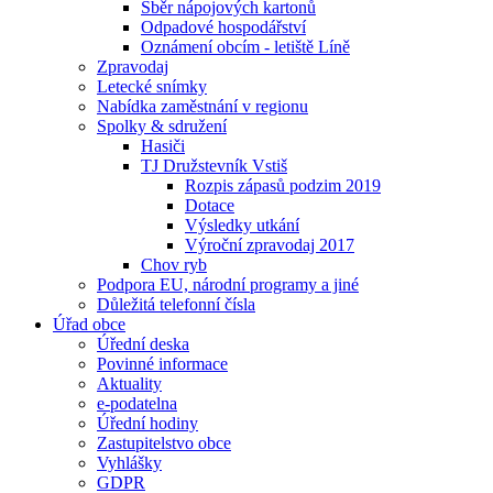
Sběr nápojových kartonů
Odpadové hospodářství
Oznámení obcím - letiště Líně
Zpravodaj
Letecké snímky
Nabídka zaměstnání v regionu
Spolky & sdružení
Hasiči
TJ Družstevník Vstiš
Rozpis zápasů podzim 2019
Dotace
Výsledky utkání
Výroční zpravodaj 2017
Chov ryb
Podpora EU, národní programy a jiné
Důležitá telefonní čísla
Úřad obce
Úřední deska
Povinné informace
Aktuality
e-podatelna
Úřední hodiny
Zastupitelstvo obce
Vyhlášky
GDPR