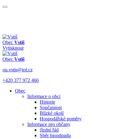
Obec
Vstiš
Vytisknout
Obec
Vstiš
ou.vstis@iol.cz
+420 377 972 466
Obec
Informace o obci
Historie
Současnost
Blízké okolí
Hospodářské poměry
Informace pro občany
Jízdní řád
Sběr bioodpadu